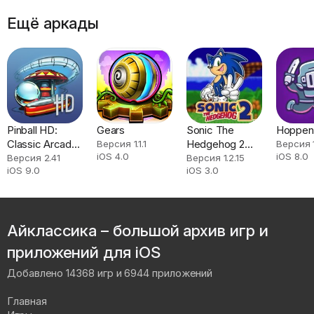
Ещё аркады
Pinball HD:
Gears
Sonic The
Hoppen
Classic Arcade,
Hedgehog 2
Версия 1.1.1
Версия 
iOS 4.0
iOS 8.0
Zen + Space
Classic
Версия 2.41
Версия 1.2.15
iOS 9.0
iOS 3.0
Games
Айклассика – большой архив игр и
приложений для iOS
Добавлено 14368 игр и 6944 приложений
Главная