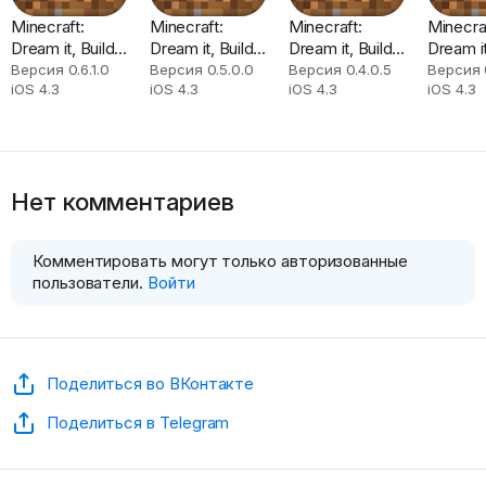
Minecraft:
Minecraft:
Minecraft:
Minecra
Dream it, Build
Dream it, Build
Dream it, Build
Dream it
it!
it!
it!
it!
Версия 0.6.1.0
Версия 0.5.0.0
Версия 0.4.0.5
Версия 
iOS 4.3
iOS 4.3
iOS 4.3
iOS 4.3
Нет комментариев
Комментировать могут только авторизованные
пользователи.
Войти
Поделиться во ВКонтакте
Поделиться в Telegram