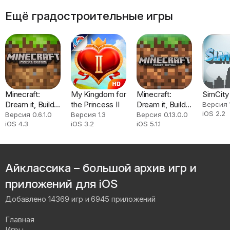
Ещё градостроительные игры
Minecraft:
My Kingdom for
Minecraft:
SimCity
Dream it, Build
the Princess II
Dream it, Build
Версия 1
iOS 2.2
it!
it!
Версия 0.6.1.0
Версия 1.3
Версия 0.13.0.0
iOS 4.3
iOS 3.2
iOS 5.1.1
Айклассика – большой архив игр и
приложений для iOS
Добавлено 14369 игр и 6945 приложений
Главная
Игры