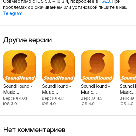
Совместимо с iOS 5.0 – 10.3.4, подробнее в
F.A.Q.
При
проблемах со скачиванием или установкой пишите в наш
Telegram
.
Другие версии
SoundHound -
SoundHound -
SoundHound -
SoundH
Music
Music
Music
Music
Discovery
Discovery
Discovery
Discove
Версия 4.0.1
Версия 4.1.1
Версия 4.5
Версия 5
iOS 3.0
iOS 4.0
iOS 4.0
iOS 4.0
Нет комментариев