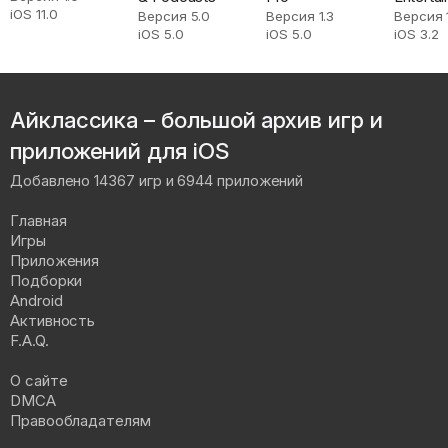
iOS 11.0
Версия 5.0
Версия 1.3
Версия 1
iOS 5.0
iOS 5.0
iOS 3.2
Айклассика – большой архив игр и
приложений для iOS
Добавлено 14367 игр и 6944 приложений
Главная
Игры
Приложения
Подборки
Android
Активность
F.A.Q.
О сайте
DMCA
Правообладателям