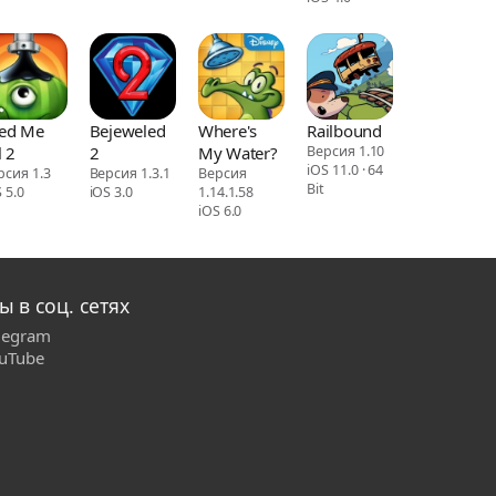
ed Me
Bejeweled
Where's
Railbound
l 2
2
My Water?
Версия 1.10
iOS 11.0 · 64
рсия 1.3
Версия 1.3.1
Версия
Bit
 5.0
iOS 3.0
1.14.1.58
iOS 6.0
ы в соц. сетях
legram
uTube