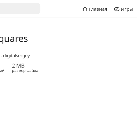
Главная
Игры
quares
 digitalsergey
2 MB
ий
размер файла