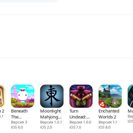
h 2
Beneath
Moonlight
Turn
Enchanted
Ma
.1
The
Mahjong
Undead:
Worlds 2
Ве
iOS
Lighthouse
Версия 3
Lite
Версия 1.0.1
Monster
Версия 1.0.0
Версия 1.1
iOS 6.0
iOS 2.0
iOS 7.0
iOS 8.0
Hunter