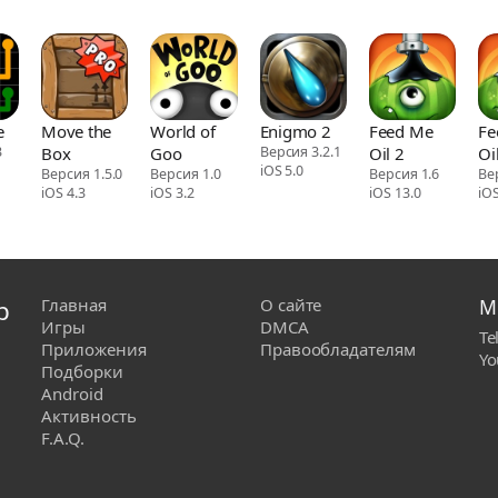
e
Move the
World of
Enigmo 2
Feed Me
Fe
3
Box
Goo
Версия 3.2.1
Oil 2
Oi
iOS 5.0
Версия 1.5.0
Версия 1.0
Версия 1.6
Ве
iOS 4.3
iOS 3.2
iOS 13.0
iOS
р
Главная
О сайте
М
Игры
DMCA
Te
Приложения
Правообладателям
Yo
Подборки
Android
Активность
F.A.Q.