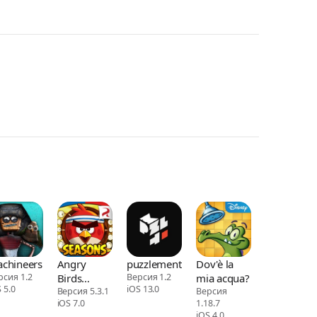
chineers
Angry
puzzlement
Dov'è la
рсия 1.2
Birds
Версия 1.2
mia acqua?
 5.0
iOS 13.0
Seasons
Версия 5.3.1
Версия
iOS 7.0
1.18.7
iOS 4.0