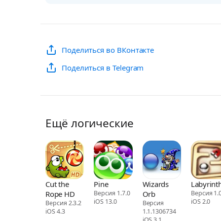
Поделиться во ВКонтакте
Поделиться в Telegram
Ещё логические
Cut the
Pine
Wizards
Labyrint
Rope HD
Версия 1.7.0
Orb
Версия 1.0
iOS 13.0
iOS 2.0
Версия 2.3.2
Версия
iOS 4.3
1.1.1306734
iOS 3.1