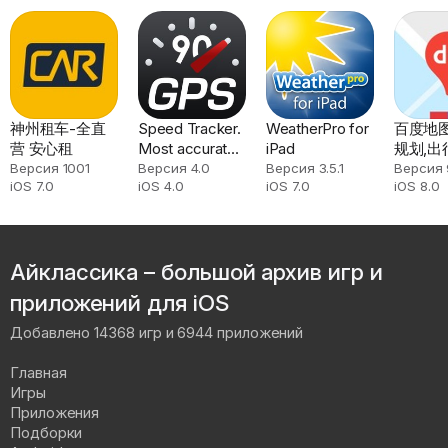
神州租车-全直
Speed Tracker.
WeatherPro for
百度地
营 安心租
Most accurate
iPad
规划,出
GPS
Версия 1001
Версия 4.0
Версия 3.5.1
Версия 9
iOS 7.0
iOS 4.0
iOS 7.0
iOS 8.0
Speedometer,
HUD and best
Trip Computer
Айклассика – большой архив игр и
приложений для iOS
Добавлено 14368 игр и 6944 приложений
Главная
Игры
Приложения
Подборки