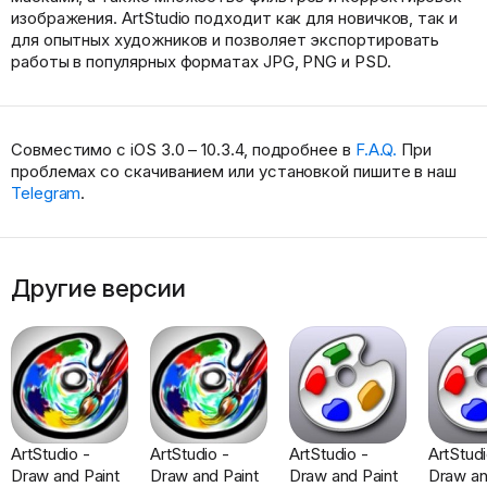
изображения. ArtStudio подходит как для новичков, так и
для опытных художников и позволяет экспортировать
работы в популярных форматах JPG, PNG и PSD.
Совместимо с iOS 3.0 – 10.3.4, подробнее в
F.A.Q.
При
проблемах со скачиванием или установкой пишите в наш
Telegram
.
Другие версии
ArtStudio -
ArtStudio -
ArtStudio -
ArtStudi
Draw and Paint
Draw and Paint
Draw and Paint
Draw an