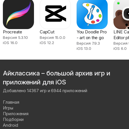
Procreate
CapCut
You Doodle Pro
LINE Ca
- art on the go
Editor 
Версия 5.3.10
Версия 15.0.0
iOS 16.0
iOS 12.2
Версия 7.9.3
Версия 9
iOS 13.0
iOS 6.0
Айклассика – большой архив игр и
приложений для iOS
Добавлено 14367 игр и 6944 приложений
Главная
Игры
Приложения
Подборки
Android