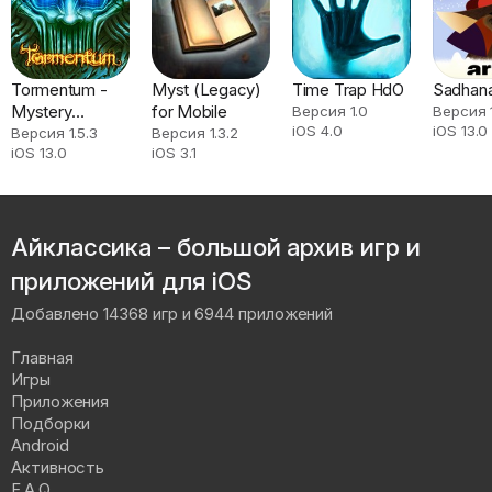
Tormentum -
Myst (Legacy)
Time Trap HdO
Sadhan
Mystery
for Mobile
Версия 1.0
Версия 1
iOS 4.0
iOS 13.0
Adventure
Версия 1.5.3
Версия 1.3.2
iOS 13.0
iOS 3.1
Айклассика – большой архив игр и
приложений для iOS
Добавлено 14368 игр и 6944 приложений
Главная
Игры
Приложения
Подборки
Android
Активность
F.A.Q.