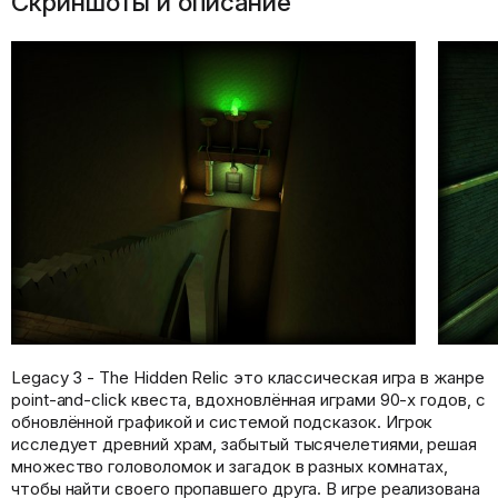
Скриншоты и описание
Legacy 3 - The Hidden Relic это классическая игра в жанре
point-and-click квеста, вдохновлённая играми 90-х годов, с
обновлённой графикой и системой подсказок. Игрок
исследует древний храм, забытый тысячелетиями, решая
множество головоломок и загадок в разных комнатах,
чтобы найти своего пропавшего друга. В игре реализована