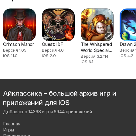
Crimson Manor
Quest: I&F
The Whispered
Drawn 
World Special
Версия 1.05
Версия 4.0
Версия 
iOS 11.0
iOS 2.0
iOS 4.2
Edition
Версия 3.2.114
iOS 6.1
Айклассика – большой архив игр и
приложений для iOS
Добавлено 14368 игр и 6944 приложений
Главная
Игры
Приложения