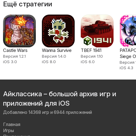
Ещё стратегии
Castle Wars
Wanna Survive
TBEF 1941
PATAPO
Siege 
Версия 1.2.1
Версия 1.4.0
Версия 1.10
iOS 3.0
iOS 8.0
iOS 6.0
Версия 1
iOS 4.3
Айклассика – большой архив игр и
приложений для iOS
Добавлено 14368 игр и 6944 приложений
Главная
Игры