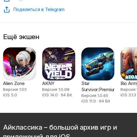
Поделиться в Telegram
Ещё экшен
Alien Zone
AKNY
Star
Bio Arm
Survivor:Premium
Версия 1.03
Версия 1.0.98
Версия 
iOS 5.0
iOS 14.0 · 64 Bit
iOS 3.1.3
Версия 1.0.65
iOS 11.0 · 64 Bit
Айклассика – большой архив игр и
приложений для iOS