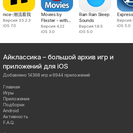
nice-潮流看我
Movies by
Rain Rain Sleep
Express
Flixster - with
Sounds
Версия 3.5.2.3
Версия 
iOS 7.0
iOS 5.0
Rotten
Версия 4.22
Версия 1.9.5
iOS 3.0
iOS 5.0
Tomatoes
Айклассика – большой архив игр и
приложений для iOS
Добавлено 14368 игр и 6944 приложений
Главная
Игры
Приложения
Подборки
Android
Активность
F.A.Q.