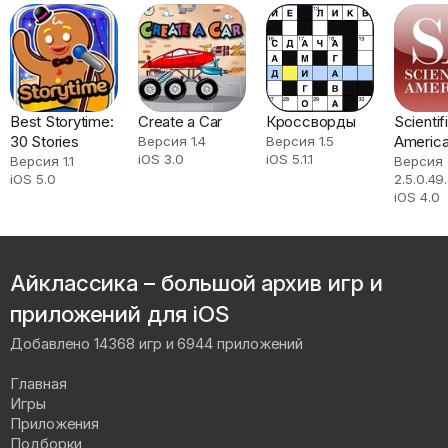
Best Storytime:
Create a Car
Кроссворды
Scientif
30 Stories
Americ
Версия 1.4
Версия 1.5
iOS 3.0
iOS 5.1.1
Версия 1.1
Версия
iOS 5.0
2.5.0.49
iOS 4.0
Айклассика – большой архив игр и
приложений для iOS
Добавлено 14368 игр и 6944 приложений
Главная
Игры
Приложения
Подборки