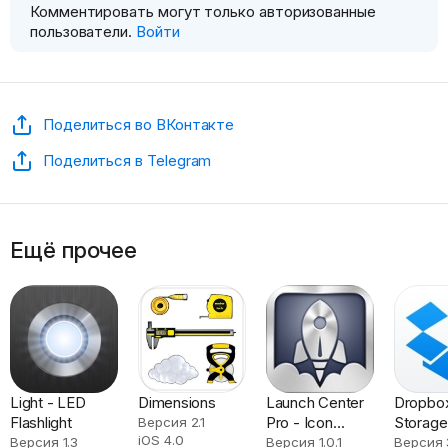
Комментировать могут только авторизованные
пользователи.
Войти
Поделиться во ВКонтакте
Поделиться в Telegram
Ещё прочее
Light - LED
Dimensions
Launch Center
Dropbox
Flashlight
Pro - Icon
Storage
Версия 2.1
iOS 4.0
Maker
Версия 1.3
Версия 1.0.1
Версия 