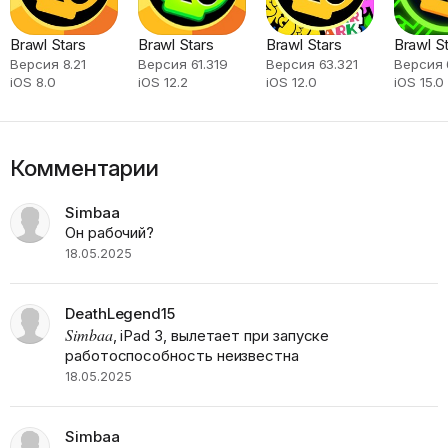
Brawl Stars
Brawl Stars
Brawl Stars
Brawl S
Версия 8.21
Версия 61.319
Версия 63.321
Версия 
iOS 8.0
iOS 12.2
iOS 12.0
iOS 15.0
Комментарии
Simbaa
Он рабочий?
18.05.2025
DeathLegend15
Simbaa
, iPad 3, вылетает при запуске
работоспособность неизвестна
18.05.2025
Simbaa