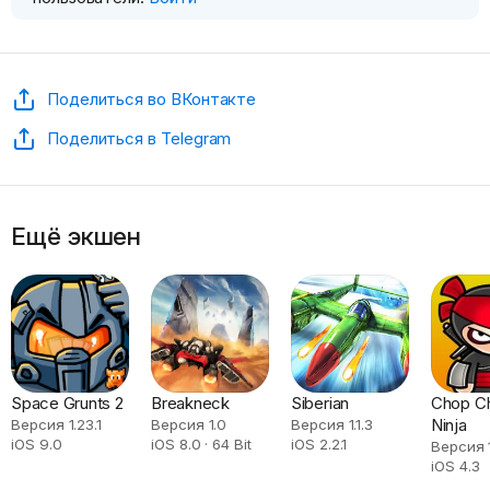
Поделиться во ВКонтакте
Поделиться в Telegram
Ещё экшен
Space Grunts 2
Breakneck
Siberian
Chop C
Ninja
Версия 1.23.1
Версия 1.0
Версия 1.1.3
iOS 9.0
iOS 8.0 · 64 Bit
iOS 2.2.1
Версия 1
iOS 4.3