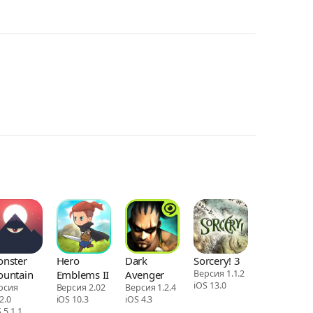
nster
Hero
Dark
Sorcery! 3
untain
Emblems II
Avenger
Версия 1.1.2
iOS 13.0
рсия
Версия 2.02
Версия 1.2.4
2.0
iOS 10.3
iOS 4.3
 5.1.1