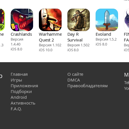
The
Crashlands
Warhammer
Day R
Evoland
FI
Версия
Quest 2
Survival
Версия 1.5.2
FA
1.4.40
iOS 8.0
.3
Версия 1.102
Версия 1.502
Ве
iOS 8.0
iOS 10.0
iOS 8.0
iOS
р
Главная
О сайте
М
Игры
DMCA
Te
Приложения
Правообладателям
Yo
Подборки
Android
Активность
F.A.Q.