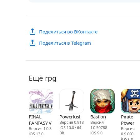
Поделиться во ВКонтакте
Поделиться в Telegram
Ещё rpg
FINAL
Powerlust
Bastion
Pirate
FANTASY V
Версия 0.918
Версия
Power
iOS 10.0 · 64
1.0.50788
Версия 1.0.3
Версия
Bit
iOS 9.0
iOS 13.0
0.9.000
iOS 6.0