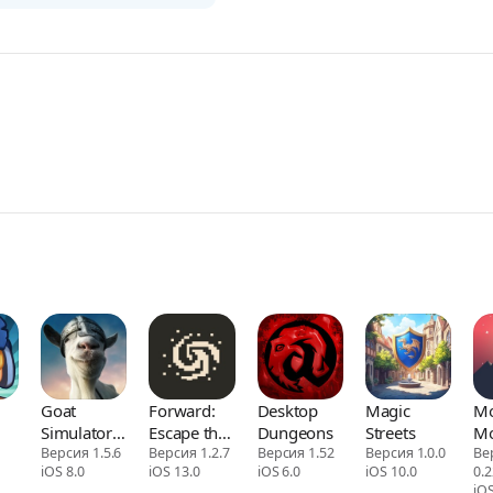
Goat
Forward:
Desktop
Magic
Mo
Simulator
Escape the
Dungeons
Streets
Mo
MMO
Версия 1.5.6
Fold
Версия 1.2.7
Версия 1.52
Версия 1.0.0
Ве
iOS 8.0
iOS 13.0
iOS 6.0
iOS 10.0
0.2
Simulator
iOS