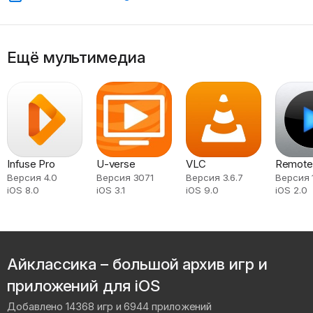
Ещё мультимедиа
Infuse Pro
U-verse
VLC
Remote
Версия 4.0
Версия 3071
Версия 3.6.7
Версия 1
iOS 8.0
iOS 3.1
iOS 9.0
iOS 2.0
Айклассика – большой архив игр и
приложений для iOS
Добавлено 14368 игр и 6944 приложений