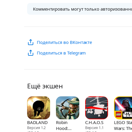
Комментировать могут только авторизованн
Поделиться во ВКонтакте
Поделиться в Telegram
Ещё экшен
BADLAND
Robin
C.H.A.O.S
LEGO Sta
Версия 1.2
Hood:
Версия 1.1
Wars: Th