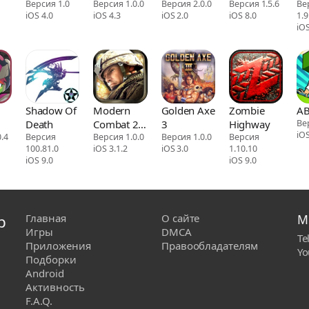
a
Версия 1.0
Prologue
Версия 1.0.0
SOLID
Версия 2.0.0
Версия 1.5.6
Ве
iOS 4.0
iOS 4.3
iOS 2.0
iOS 8.0
1.9
es
TOUCH
iOS
Shadow Of
Modern
Golden Axe
Zombie
A
Death
Combat 2:
3
Highway
Ве
iOS
.4
Версия
Black
Версия 1.0.0
Версия 1.0.0
Версия
100.81.0
iOS 3.1.2
iOS 3.0
1.10.10
Pegasus
iOS 9.0
iOS 9.0
р
Главная
О сайте
М
Игры
DMCA
Te
Приложения
Правообладателям
Yo
Подборки
Android
Активность
F.A.Q.