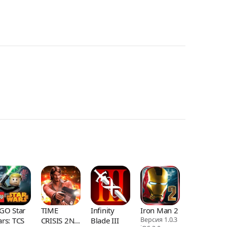
GO Star
TIME
Infinity
Iron Man 2
rs: TCS
CRISIS 2ND
Blade III
Версия 1.0.3