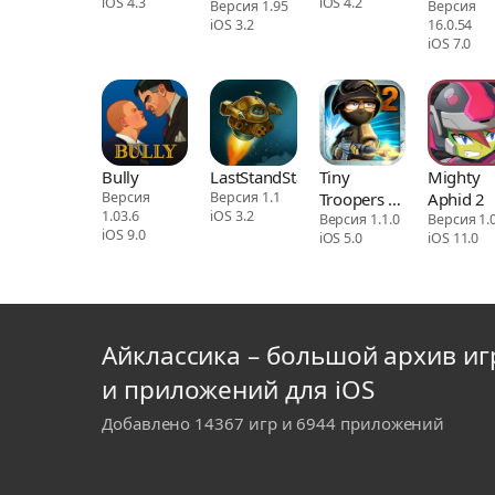
iOS 4.3
iOS 4.2
Sherwood
Версия 1.95
New Yod
Версия
iOS 3.2
16.0.54
Legend
Chronicl
iOS 7.0
Bully
LastStandStan
Tiny
Mighty
Версия
Версия 1.1
Troopers 2:
Aphid 2
1.03.6
iOS 3.2
Special Ops
Версия 1.1.0
Версия 1.0
iOS 9.0
iOS 5.0
iOS 11.0
Айклассика – большой архив иг
и приложений для iOS
Добавлено 14367 игр и 6944 приложений