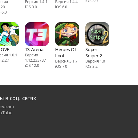
iOS 3.0
рсия
STRIKE
Версия 1.4.1
Версия 1.4.4
.20
iOS 3.0
iOS 6.0
 6.0
BOVE
T3 Arena
Heroes Of
Super
рсия 1.0.1
Версия
Loot
Sniper 2
 2.2.1
1.42.233737
Версия 3.1.7
HD
Версия 1.0
iOS 12.0
iOS 7.0
iOS 3.2
ы в соц. сетях
legram
uTube