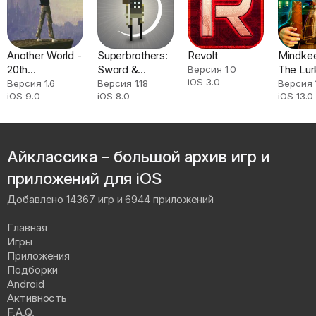
Another World -
Superbrothers:
Revolt
Mindkee
20th
Sword &
The Lur
Версия 1.0
iOS 3.0
Anniversary
Sworcery
Fear
Версия 1.6
Версия 1.18
Версия 1
iOS 9.0
iOS 8.0
iOS 13.0
Айклассика – большой архив игр и
приложений для iOS
Добавлено 14367 игр и 6944 приложений
Главная
Игры
Приложения
Подборки
Android
Активность
F.A.Q.