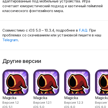
адаптированные под мобильные устройства. Игра
сочетает юмористический подход и хаотичный геймплей
классического фэнтезийного мира.
Совместимо с iOS 5.0 – 10.3.4, подробнее в
F.A.Q.
При
проблемах со скачиванием или установкой пишите в наш
Telegram
.
Другие версии
Magicka
Magicka
Magicka
Magick
Версия 1.2
Версия 1.2.1
Версия 1.2.3
Версия 1
iOS 5.1
iOS 5.0
iOS 6.0
iOS 6.0