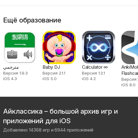
Ещё образование
مترجمي
Baby DJ
Calculator ∞
AnkiMob
Flashca
Версия 1.9.3
Версия 2.1.1
Версия 1.3.1
iOS 4.3
iOS 5.0
iOS 4.2
Версия 
iOS 8.0
Айклассика – большой архив игр и
приложений для iOS
Добавлено 14368 игр и 6944 приложений