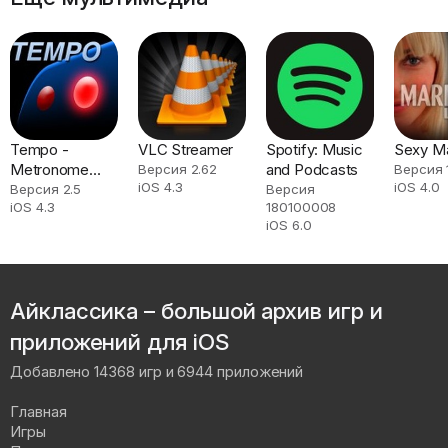
Tempo -
VLC Streamer
Spotify: Music
Sexy Ma
Metronome
and Podcasts
Версия 2.62
Версия 
iOS 4.3
iOS 4.0
with Setlist
Версия 2.5
Версия
iOS 4.3
180100008
iOS 6.0
Айклассика – большой архив игр и
приложений для iOS
Добавлено 14368 игр и 6944 приложений
Главная
Игры