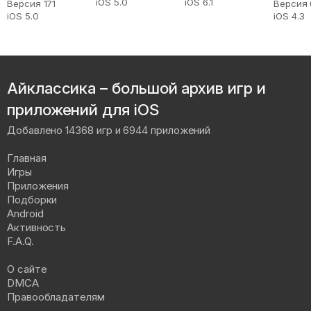
iOS 5.0
iOS 6.1
Версия 171
Версия 
iOS 5.0
iOS 4.3
Айклассика – большой архив игр и
приложений для iOS
Добавлено 14368 игр и 6944 приложений
Главная
Игры
Приложения
Подборки
Android
Активность
F.A.Q.
О сайте
DMCA
Правообладателям