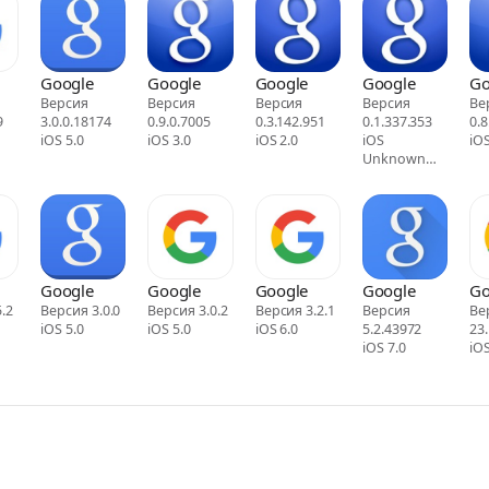
Google
Google
Google
Google
Go
Версия
Версия
Версия
Версия
Ве
9
3.0.0.18174
0.9.0.7005
0.3.142.951
0.1.337.353
0.8
iOS 5.0
iOS 3.0
iOS 2.0
iOS
iOS
Unknown
cod
Google
Google
Google
Google
Go
.2
Версия 3.0.0
Версия 3.0.2
Версия 3.2.1
Версия
Ве
iOS 5.0
iOS 5.0
iOS 6.0
5.2.43972
23.
iOS 7.0
iOS