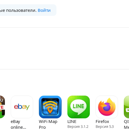
ые пользователи.
Войти
eBay
WiFi Map
LINE
Firefox
QI
online
Pro
Версия 3.1.2
Версия 5.3
Me