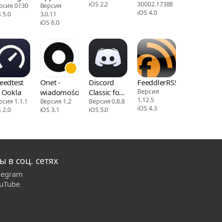
iOS 2.2
30002.17388
рсия 0130
Версия
iOS 4.0
 5.0
3.0.11
iOS 6.0
eedtest
Onet -
Discord
FeeddlerRSS
 Ookla
wiadomości
Classic for
Версия
1.12.5
рсия 1.1.1
Версия 1.2
iPhone
Версия 0.8.8
iOS 4.3
 2.0
iOS 3.1
iOS 5.0
ы в соц. сетях
legram
uTube