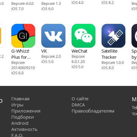
iOS 4.0
iOS 8.2
.0
shopping &
Версия 4.0.0
Версия 1.3
Ве
iOS 7.0
iOS 6.0
iOS
selling
G-Whizz!
VK
WeChat
Satellite
Sp
.2
Plus for
Версия 2.0
Версия
Tracker
by
iOS 5.0
6.0.1.20
Google
Версия
Версия 1.0.0
Ве
iOS 5.0
20140609210
iOS 8.0
iOS
Apps - The
iOS 6.0
#1 Apps
Browser
р
Главная
О сайте
М
Игры
DMCA
Te
Приложения
Правообладателям
Yo
Подборки
Android
Активность
F.A.Q.