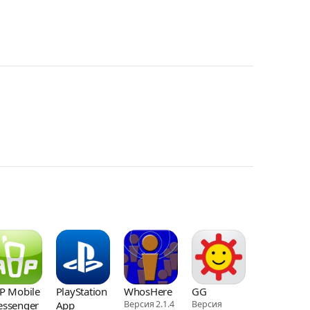
P Mobile
PlayStation
WhosHere
GG
ssenger
App
Версия 2.1.4
Версия