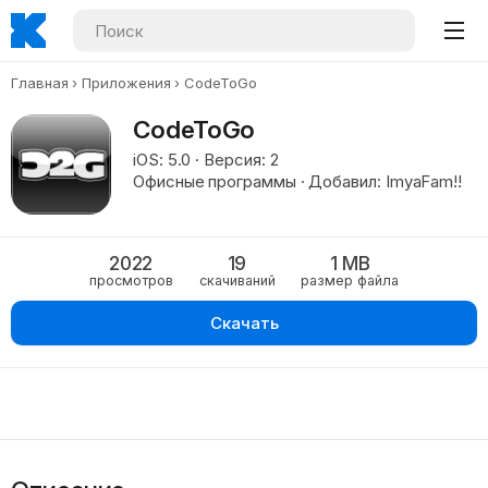
Главная
Приложения
CodeToGo
CodeToGo
iOS: 5.0 · Версия: 2
Офисные программы · Добавил: ImyaFam!!
2022
19
1 MB
просмотров
скачиваний
размер файла
Скачать