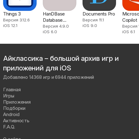
Things 3
HanDBase
Documents Pro
Microso
Database
Copilot
Версия 3.12.6
Версия 11.1
iOS 12.1
iOS 9.0
Manager
Версия 4.9.0
Версия 1
iOS 6.0
iOS 6.1
Айклассика – большой архив игр и
приложений для iOS
Добавлено 14368 игр и 6944 приложений
Главная
Игры
Приложения
Подборки
Android
Активность
F.A.Q.