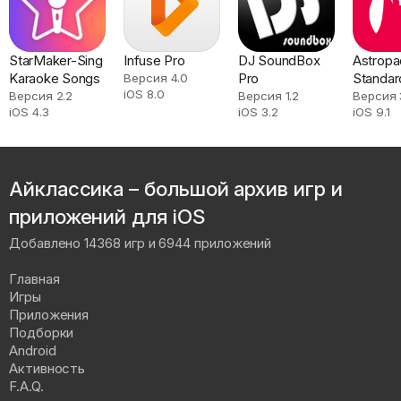
StarMaker-Sing
Infuse Pro
DJ SoundBox
Astropa
Karaoke Songs
Pro
Standar
Версия 4.0
iOS 8.0
Версия 2.2
Версия 1.2
Версия 
iOS 4.3
iOS 3.2
iOS 9.1
Айклассика – большой архив игр и
приложений для iOS
Добавлено 14368 игр и 6944 приложений
Главная
Игры
Приложения
Подборки
Android
Активность
F.A.Q.