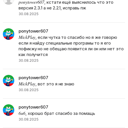
ponytower607
, кстати ещё выяснилось что это
версия 2.3.1 а не 2.2.1, исправь пж
30.08.2025
ponytower607
MickPlay
, если чутка то спасибо но я же говорю
если я найду специальные програмы то я его
пофикжу но не обещаю появится ли он или нет это
как получится
30.08.2025
ponytower607
MickPlay
, вот это я не знаю
30.08.2025
ponytower607
6u6
, хорошо брат спасибо за помащь
30.08.2025