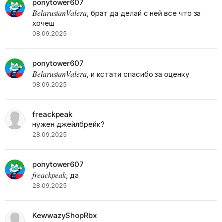
ponytower607
BelarusianValera
, брат да делай с ней все что за
хочеш
08.09.2025
ponytower607
BelarusianValera
, и кстати спасибо за оценку
08.09.2025
freackpeak
нужен джейлбрейк?
28.09.2025
ponytower607
freackpeak
, да
28.09.2025
KewwazyShopRbx