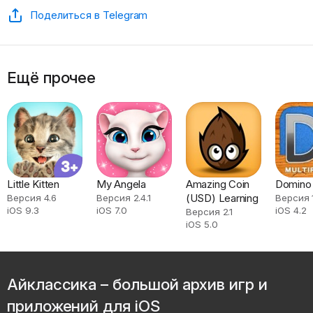
Поделиться в Telegram
Ещё прочее
Little Kitten
My Angela
Amazing Coin
Domino
(USD) Learning
Версия 4.6
Версия 2.4.1
Версия 1
iOS 9.3
iOS 7.0
iOS 4.2
Версия 2.1
iOS 5.0
Айклассика – большой архив игр и
приложений для iOS