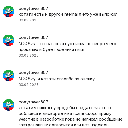
ponytower607
кстати есть и другой internal я его уже выложил
30.08.2025
ponytower607
MickPlay
, ты прав пока пустышка но скоро я его
прокачаю и будет все чики пики
30.08.2025
ponytower607
MickPlay
, и кстати спасибо за оценку
30.08.2025
ponytower607
кстати я нашел ну вродебы создателя этого
роблокса в дискорде и ватсапе скоро приму
участие в разроботке пока не написал сообщение
завтра напишу соглосится или нет надеюсь