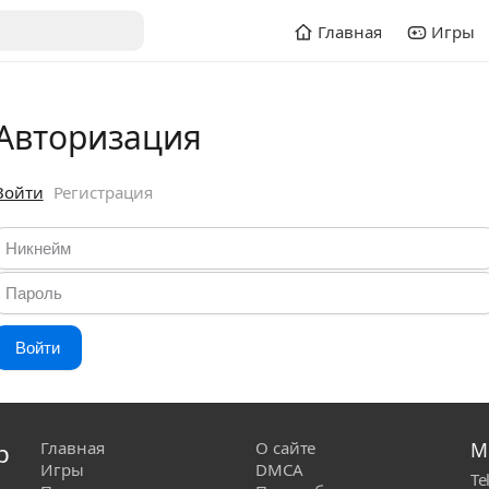
Главная
Игры
Авторизация
Войти
Регистрация
Войти
р
Главная
О сайте
М
Игры
DMCA
Te