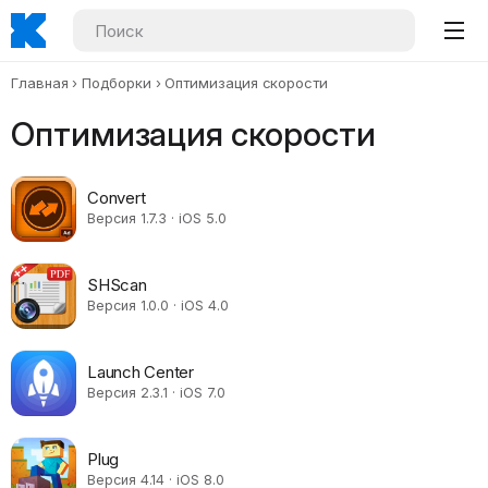
Главная
Подборки
Оптимизация скорости
Оптимизация скорости
Convert
Версия 1.7.3 · iOS 5.0
SHScan
Версия 1.0.0 · iOS 4.0
Launch Center
Версия 2.3.1 · iOS 7.0
Plug
Версия 4.14 · iOS 8.0