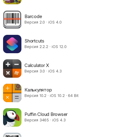
Barcode
Версия 2.0 · iOS 4.0
Shortcuts
Версия 2.2.2 · iOS 12.0
Calculator X
Версия 3.0 · iOS 4.3
Калькулятор
Версия 10.2 · iOS 10.2 · 64 Bit
Puffin Cloud Browser
Версия 3465 · iOS 4.3