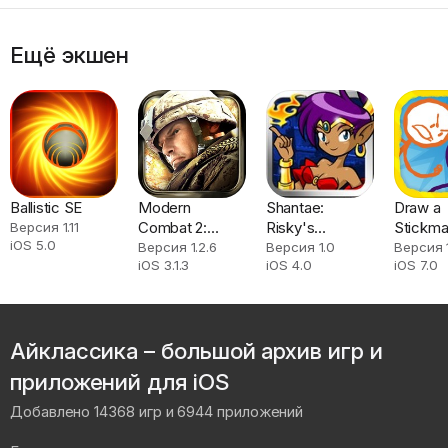
Ещё экшен
Ballistic SE
Modern
Shantae:
Draw a
Combat 2:
Risky's
Stickma
Версия 1.11
iOS 5.0
Black Pegasus
Revenge FULL
2
Версия 1.2.6
Версия 1.0
Версия 1
iOS 3.1.3
iOS 4.0
iOS 7.0
Айклассика – большой архив игр и
приложений для iOS
Добавлено 14368 игр и 6944 приложений