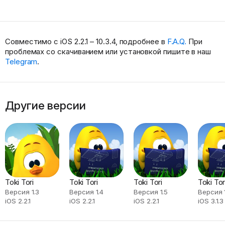
Совместимо с iOS 2.2.1 – 10.3.4, подробнее в
F.A.Q.
При
проблемах со скачиванием или установкой пишите в наш
Telegram
.
Другие версии
Toki Tori
Toki Tori
Toki Tori
Toki Tor
Версия 1.3
Версия 1.4
Версия 1.5
Версия 1
iOS 2.2.1
iOS 2.2.1
iOS 2.2.1
iOS 3.1.3