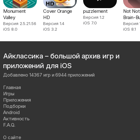
Monument
Cover Orange
puzzlement
Not Not
Valley
HD
Brain-B
Версия 1.2
iOS 7.0
Версия 2.5.21.56
Версия 1.4
Версия 
iOS 8.0
iOS 3.2
iOS 8.1
Айклассика – большой архив игр и
приложений для iOS
Добавлено 14367 игр и 6944 приложений
Главная
Игры
Приложения
Подборки
Android
Активность
F.A.Q.
О сайте