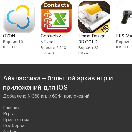
OZON
Contacts<-
Home Design
FPS Ma
>Excel
3D GOLD
Версия 1.3
Версия 
iOS 3.0
iOS 8.0
Версия 2.5.10
Версия 2.1
iOS 4.3
iOS 4.3
Айклассика – большой архив игр и
приложений для iOS
Добавлено 14368 игр и 6944 приложений
Главная
Игры
Приложения
Подборки
Android