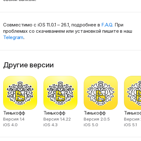
Совместимо с iOS 11.0.1 – 26.1, подробнее в
F.A.Q.
При
проблемах со скачиванием или установкой пишите в наш
Telegram
.
Другие версии
Тинькофф
Тинькофф
Тинькофф
Тинько
Версия 1.4
Версия 1.4.22
Версия 2.0.5
Версия 2
iOS 4.0
iOS 4.3
iOS 5.0
iOS 5.1