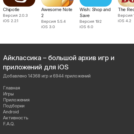
Chipotle
Awesome Note
Wish: Shop and
The Rec
2
Save
Версия 2.0.3
Версия 
iOS 2.2.1
iOS 4.2
Версия 5.5.4
Версия 192
iOS 3.0
iOS 6.0
Айклассика – большой архив игр и
приложений для iOS
Добавлено 14368 игр и 6944 приложений
Главная
Игры
Приложения
Подборки
Android
Активность
F.A.Q.