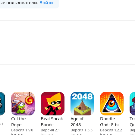
ые пользователи.
Войти
t
Cut the
Beat Sneak
Age of
Doodle
Tr
.1
Rope
Bandit
2048
God: 8-bit
Qu
Версия 1.9.0
Версия 2.1
Версия 1.5.5
Mania
Версия 1.2.2
Vi
Ве