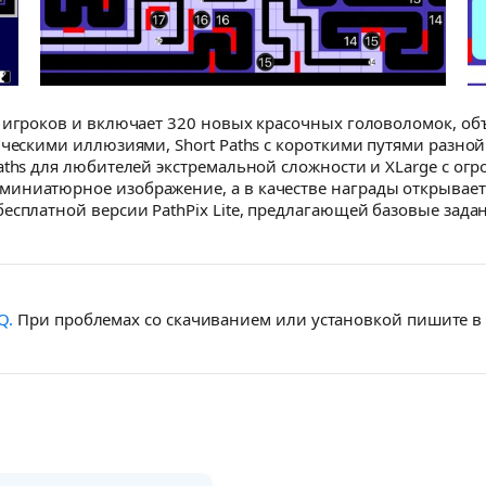
 игроков и включает 320 новых красочных головоломок, об
ическими иллюзиями, Short Paths с короткими путями разной
aths для любителей экстремальной сложности и XLarge с о
иниатюрное изображение, а в качестве награды открывает
есплатной версии PathPix Lite, предлагающей базовые зада
Q.
При проблемах со скачиванием или установкой пишите 