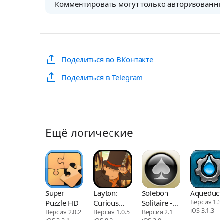
Комментировать могут только авторизованн
Поделиться во ВКонтакте
Поделиться в Telegram
Ещё логические
Super
Layton:
Solebon
Aqueduc
Puzzle HD
Curious
Solitaire -
Версия 1.3
iOS 3.1.3
Версия 2.0.2
Village in
Версия 1.0.5
50 Games
Версия 2.1