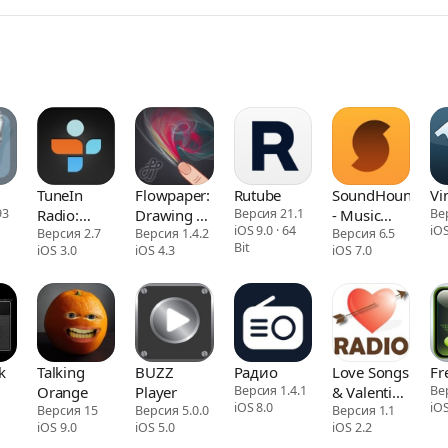
TuneIn
Flowpaper:
Rutube
SoundHound
Vi
93
Radio:
Drawing &
Версия 21.1
- Music
Ве
iOS 9.0 · 64
iOS
Music &
Версия 2.7
Animation
Версия 1.4.2
Discovery
Версия 6.5
Bit
iOS 3.0
iOS 4.3
iOS 7.0
Sports
k
Talking
BUZZ
Радио
Love Songs
Fr
1
Orange
Player
Версия 1.4.1
& Valentine
Ве
iOS 8.0
iOS
Версия 15
Версия 5.0.0
RADIO
Версия 1.1
iOS 9.0
iOS 5.0
iOS 2.2