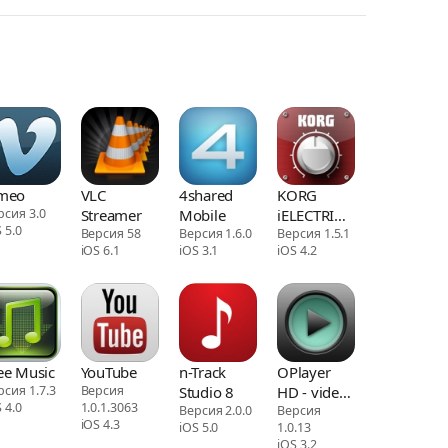
meo
VLC
4shared
KORG
рсия 3.0
Streamer
Mobile
iELECTRIBE
 5.0
Версия 58
Версия 1.6.0
for iPad
Версия 1.5.1
iOS 6.1
iOS 3.1
iOS 4.2
ee Music
YouTube
n-Track
OPlayer
рсия 1.7.3
Версия
Studio 8
HD - video
 4.0
1.0.1.3063
Версия 2.0.0
player
Версия
iOS 4.3
iOS 5.0
1.0.13
iOS 3.2