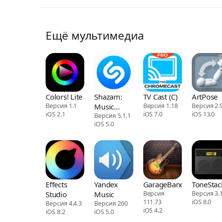
Ещё мультимедиа
Colors! Lite
Shazam:
TV Cast (C)
ArtPose
Версия 1.1
Music
Версия 1.18
Версия 2.
iOS 2.1
iOS 7.0
iOS 13.0
Discovery
Версия 5.1.1
iOS 5.0
Effects
Yandex
GarageBand
ToneStac
Studio
Music
Версия
Версия 3.
111.73
iOS 8.0
Версия 4.4.3
Версия 260
iOS 4.2
iOS 8.2
iOS 5.0