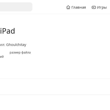
Главная
Игры
 iPad
л: Ghoulchitay
размер файла
ий