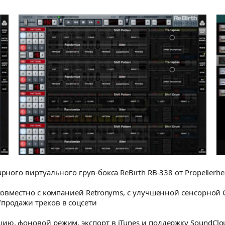
рного виртуального грув-бокса ReBirth RB‑338 от Propellerhea
 совместно с компанией Retronyms, с улучшенной сенсорной G
продажи треков в соцсети
ю, фоновой режим, экспорт в iTunes и поддержку SoundClou