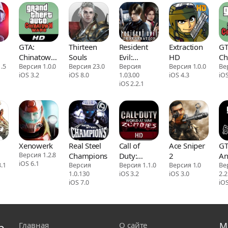
GTA:
Thirteen
Resident
Extraction
GT
Chinatown
Souls
Evil:
HD
Ch
yer
.5
Wars HD
Версия 1.0.0
Версия 23.0
Degeneration
Версия
Версия 1.0.0
Wa
Ве
iOS 3.2
iOS 8.0
1.03.00
iOS 4.3
iOS
iOS 2.2.1
Xenowerk
Real Steel
Call of
Ace Sniper
GT
Версия 1.2.8
Champions
Duty:
2
An
iOS 6.1
.1
Версия
World at
Версия 1.1.0
Версия 1.0
Ве
1.0.130
iOS 3.2
iOS 3.0
2.2
War
iOS 7.0
iOS
Zombies
HD
р
Главная
О сайте
М