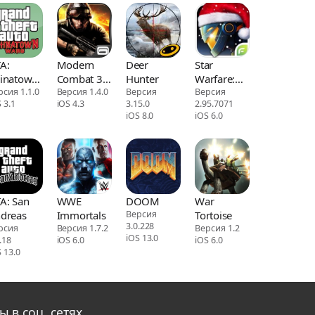
A:
Modern
Deer
Star
inatown
Combat 3:
Hunter
Warfare:Alien
rs
рсия 1.1.0
Fallen
Версия 1.4.0
Версия
Invasion
Версия
 3.1
iOS 4.3
3.15.0
2.95.7071
Nation
iOS 8.0
iOS 6.0
A: San
WWE
DOOM
War
dreas
Immortals
Версия
Tortoise
3.0.228
рсия
Версия 1.7.2
Версия 1.2
iOS 13.0
.18
iOS 6.0
iOS 6.0
 13.0
ы в соц. сетях