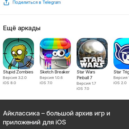
Поделиться в Telegram
Ещё аркады
Stupid Zombies
Sketch Breaker
Star Wars
Star Tri
Pinball 7
Версия 3.2.0
Версия 1.0.6
Версия 
iOS 8.0
iOS 7.0
iOS 2.0
Версия 1.7
iOS 7.0
Айклассика – большой архив игр и
приложений для iOS