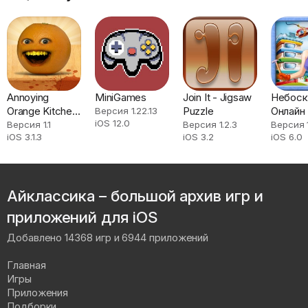
Annoying
MiniGames
Join It - Jigsaw
Небоск
Orange Kitchen
Puzzle
Онлайн
Версия 1.22.13
iOS 12.0
Carnage
Версия 1.1
Версия 1.2.3
Версия 
iOS 3.1.3
iOS 3.2
iOS 6.0
Айклассика – большой архив игр и
приложений для iOS
Добавлено 14368 игр и 6944 приложений
Главная
Игры
Приложения
Подборки