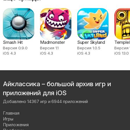
Smash Hit
Madmonster
Super Skyland
Temple
Версия 0.9.0
Версия 1.1
Версия 1.0.5
Версия 1
iOS 4.3
iOS 4.3
iOS 4.3
iOS 13.0
Айклассика – большой архив игр и
приложений для iOS
Добавлено 14367 игр и 6944 приложений
Главная
Игры
Приложения