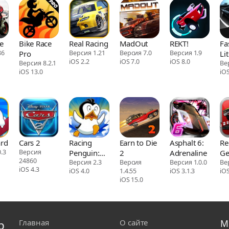
e
Bike Race
Real Racing
MadOut
REKT!
Fa
86
Pro
Версия 1.21
Версия 7.0
Версия 1.9
Li
iOS 2.2
iOS 7.0
iOS 8.0
Версия 8.2.1
Ве
iOS 13.0
iOS
rdRacing
Cars 2
Racing
Earn to Die
Asphalt 6:
Re
.3
Версия
Penguin:
2
Adrenaline
Ge
24860
Slide and
Версия 2.3
Версия
Версия 1.0.0
Ве
iOS 4.3
iOS 4.0
1.4.55
iOS 3.1.3
iOS
Fly!
iOS 15.0
р
Главная
О сайте
М