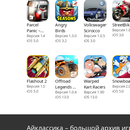
Parcel
Angry
Volkswagen
StreetBik
Panic –
Birds
Scirocco
Версия 1.
iOS 3.0
Post Car
Версия 1.4
Версия 1.3.0
Версия 1.0.5
iOS 5.0
iOS 3.2
iOS 3.0
Racer 3D
Flashout 2
Offroad
Warped
Snowboa
Версия 1.5
Legends 2
Kart Racers
Версия 2.0
iOS 5.0
iOS 5.0
Extreme
Версия 1.0.4
Версия 1.90
iOS 13.0
iOS 13.0
Айклассика – большой архив иг