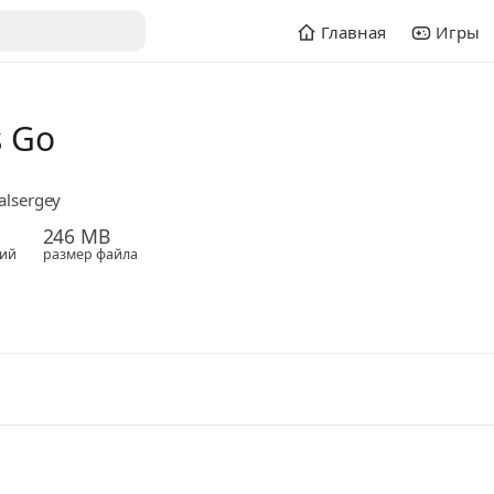
Главная
Игры
s Go
alsergey
246 MB
ий
размер файла