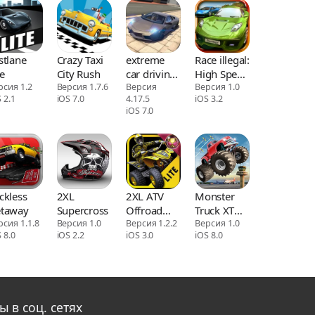
stlane
Crazy Taxi
extreme
Race illegal:
te
City Rush
car driving
High Speed
рсия 1.2
Версия 1.7.6
simulator
Версия
3D
Версия 1.0
 2.1
iOS 7.0
4.17.5
iOS 3.2
iOS 7.0
ckless
2XL
2XL ATV
Monster
taway
Supercross
Offroad
Truck XT
рсия 1.1.8
Версия 1.0
Lite
Версия 1.2.2
Airport
Версия 1.0
 8.0
iOS 2.2
iOS 3.0
iOS 8.0
Derby
ы в соц. сетях