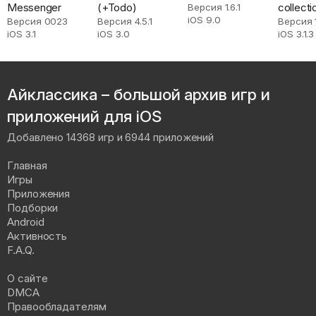
Messenger
(+Todo)
collecti
Версия 1.6.1
iOS 9.0
databa
Версия 0023
Версия 4.5.1
Версия 
iOS 3.1
iOS 3.0
iOS 3.1.3
Айклассика – большой архив игр и
приложений для iOS
Добавлено 14368 игр и 6944 приложений
Главная
Игры
Приложения
Подборки
Android
Активность
F.A.Q.
О сайте
DMCA
Правообладателям