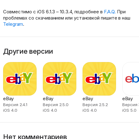
Совместимо с iOS 6.1.3 – 10.3.4, подробнее в
F.A.Q.
При
проблемах со скачиванием или установкой пишите в наш
Telegram
.
Другие версии
eBay
eBay
eBay
eBay
Версия 2.4.1
Версия 2.5.0
Версия 2.5.2
Версия 
iOS 4.0
iOS 4.0
iOS 4.0
iOS 5.0
Нет комментариев