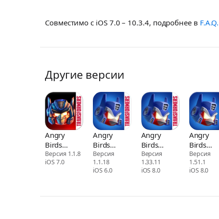
Совместимо с iOS 7.0 – 10.3.4, подробнее в
F.A.Q.
Другие версии
Angry
Angry
Angry
Angry
Birds
Birds
Birds
Birds
Transformers
Версия 1.1.8
Transformers
Версия
Transformers
Версия
Transfor
Версия
iOS 7.0
1.1.18
1.33.11
1.51.1
iOS 6.0
iOS 8.0
iOS 8.0