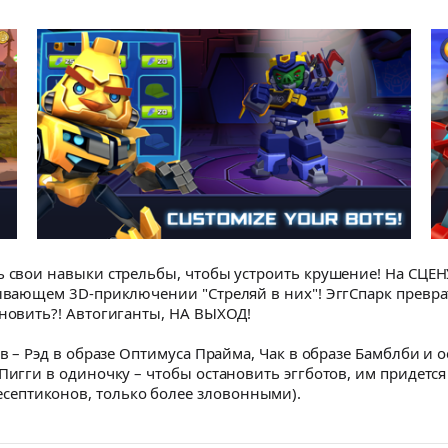
ь свои навыки стрельбы, чтобы устроить крушение! На СЦЕН
тывающем 3D-приключении "Стреляй в них"! ЭггСпарк превр
ановить?! Автогиганты, НА ВЫХОД!
ов – Рэд в образе Оптимуса Прайма, Чак в образе Бамблби и
 Пигги в одиночку – чтобы остановить эггботов, им придет
ептиконов, только более зловонными).