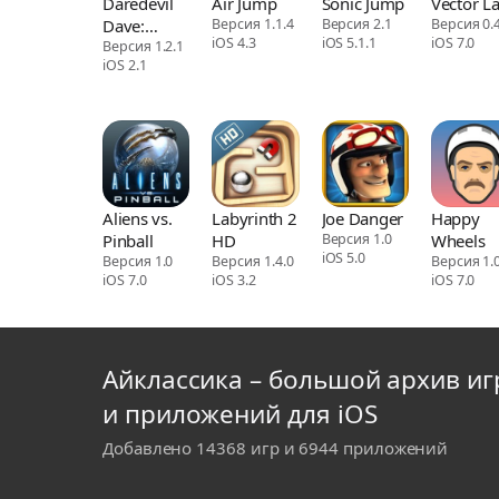
Daredevil
Air Jump
Sonic Jump
Vector L
Dave:
Версия 1.1.4
Версия 2.1
Версия 0.4
iOS 4.3
iOS 5.1.1
iOS 7.0
Motorcycle
Версия 1.2.1
iOS 2.1
Stuntman!
Aliens vs.
Labyrinth 2
Joe Danger
Happy
Pinball
HD
Версия 1.0
Wheels
iOS 5.0
Версия 1.0
Версия 1.4.0
Версия 1.0
iOS 7.0
iOS 3.2
iOS 7.0
Айклассика – большой архив иг
и приложений для iOS
Добавлено 14368 игр и 6944 приложений