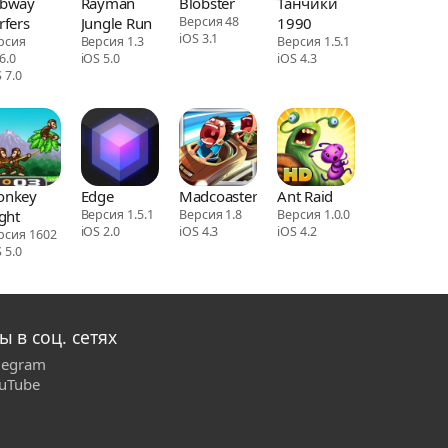
bway
Rayman
Blobster
Танчики
rfers
Jungle Run
Версия 48
1990
iOS 3.1
рсия
Версия 1.3
Версия 1.5.1
6.0
iOS 5.0
iOS 4.3
 7.0
onkey
Edge
Madcoaster
Ant Raid
ight
Версия 1.5.1
Версия 1.8
Версия 1.0.0
iOS 2.0
iOS 4.3
iOS 4.2
рсия 1602
 5.0
ы в соц. сетях
legram
uTube