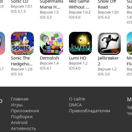
ab
Sonic CD
Supermarket
Red Game
Snow Off
Su
.0
Версия 1.0.1
Mania HD
Without A
Road
Su
iOS 3.1.3
(Full)
Версия 1.5
Great
Версия 1.0.3
Версия 1.50
Ве
iOS 3.2
iOS 6.0
iOS 4.3
1.8
Name
iOS
Sonic The
Demolish
Lumi HD
Jailbreaker
M
Hedgehog
Версия 1.4
Версия 1.2
2
Fl
iOS 4.1
iOS 4.0
.7
Classic
Версия 1.2.6
Версия 1.2
Ве
iOS 3.0
iOS 3.0
iOS
р
Главная
О сайте
М
Игры
DMCA
Te
Приложения
Правообладателям
Yo
Подборки
Android
Активность