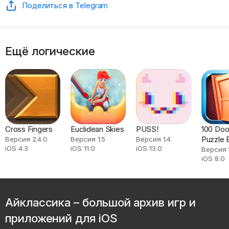
Поделиться в Telegram
Ещё логические
Cross Fingers
Euclidean Skies
PUSS!
100 Doo
Puzzle 
Версия 2.4.0
Версия 1.5
Версия 1.4
iOS 4.3
iOS 11.0
iOS 13.0
Версия 1
iOS 8.0
Айклассика – большой архив игр и
приложений для iOS