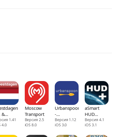
estdagen
Moscow
Urbanspoon
aSmart
 &
Transport
-
HUD
kanties
рсия 1.41
Версия 2.5
Restaurant
Версия 1.12
+SpeedCams
Версия 4.1
 4.0
iOS 8.0
iOS 3.0
iOS 3.1
& Food
Reviews