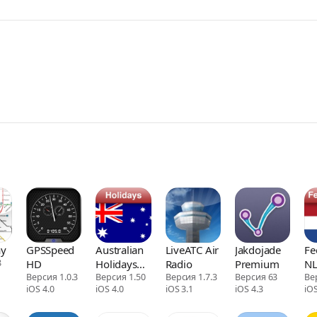
ay
GPSSpeed
Australian
LiveATC Air
Jakdojade
Fe
8
HD
Holidays
Radio
Premium
NL
Версия 1.0.3
2011-2014
Версия 1.50
Версия 1.7.3
Версия 63
Va
Ве
iOS 4.0
iOS 4.0
iOS 3.1
iOS 4.3
iOS