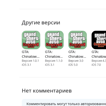
Другие версии
GTA:
GTA:
GTA:
GTA:
Chinatown
Chinatown
Chinatown
Chinato
Wars
Версия 1.0.1
Wars
Версия 1.1.0
Wars
Версия 3.0
Wars
Версия 4.
iOS 3.1
iOS 3.1
iOS 5.0
iOS 7.0
Нет комментариев
Комментировать могут только авторизованн