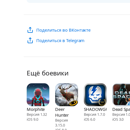
Поделиться во ВКонтакте
Поделиться в Telegram
Ещё боевики
Morphite
Deer
SHADOWGUN
Dead Sp
Версия 1.32
Hunter
Версия 1.7.0
Версия 1.0
iOS 9.0
iOS 6.0
iOS 3.0
Версия
3.15.0