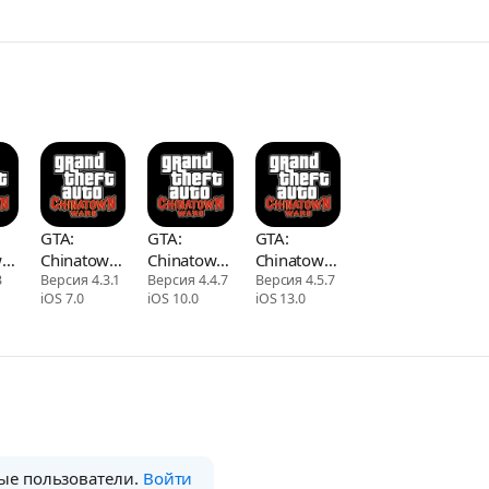
GTA:
GTA:
GTA:
wn
Chinatown
Chinatown
Chinatown
3
Wars
Версия 4.3.1
Wars
Версия 4.4.7
Wars
Версия 4.5.7
iOS 7.0
iOS 10.0
iOS 13.0
ые пользователи.
Войти