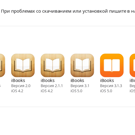
При проблемах со скачиванием или установкой пишите в 
iBooks
iBooks
iBooks
iBooks
iB
5
Версия 2.0
Версия 2.1.1
Версия 3.1
Версия 3.1.3
Ве
iOS 4.2
iOS 4.2
iOS 5.0
iOS 5.0
iOS