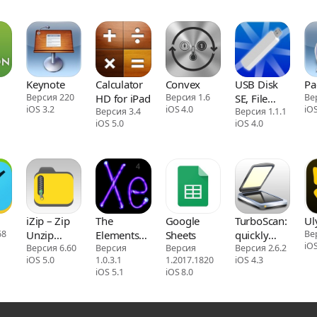
Keynote
Calculator
Convex
USB Disk
Pa
Версия 220
HD for iPad
Версия 1.6
SE, File
Ве
iOS 3.2
iOS 4.0
iOS
Версия 3.4
Manager
Версия 1.1.1
iOS 5.0
iOS 4.0
iZip – Zip
The
Google
TurboScan:
Ul
68
Unzip
Elements
Sheets
quickly
Ве
iOS
Unrar
Версия 6.60
for iPad
Версия
Версия
scan
Версия 2.6.2
iOS 5.0
1.0.3.1
1.2017.1820
iOS 4.3
multipage
iOS 5.1
iOS 8.0
documents
into high-
quality