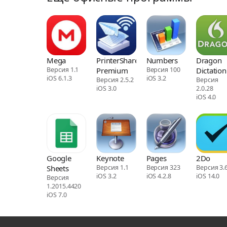
Mega
PrinterShare
Numbers
Dragon
Версия 1.1
Premium
Версия 100
Dictation
iOS 6.1.3
iOS 3.2
Версия 2.5.2
Версия
iOS 3.0
2.0.28
iOS 4.0
Google
Keynote
Pages
2Do
Sheets
Версия 1.1
Версия 323
Версия 3.
iOS 3.2
iOS 4.2.8
iOS 14.0
Версия
1.2015.4420
iOS 7.0