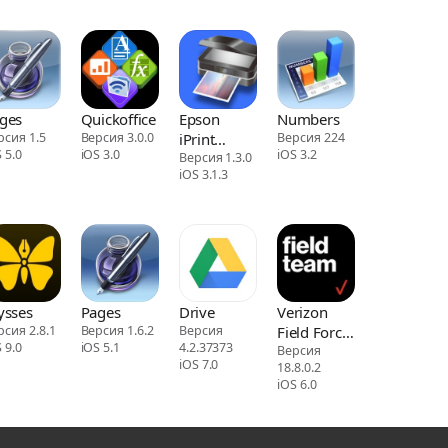
ges
Quickoffice
Epson
Numbers
рсия 1.5
Версия 3.0.0
iPrint
Версия 224
 5.0
iOS 3.0
iOS 3.2
iPhone/iPad
Версия 1.3.0
iOS 3.1.3
ysses
Pages
Drive
Verizon
рсия 2.8.1
Версия 1.6.2
Версия
Field Force
 9.0
iOS 5.1
4.2.37373
Manager
Версия
iOS 7.0
18.8.0.2
iOS 6.0