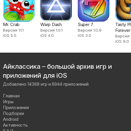
Mr. Crab
Warp Dash
Super 7
Tasty P
Forever
Версия 1.1.1
Версия 1.0.1
Версия 1.0.9
iOS 5.0
iOS 4.0
iOS 3.0
Версия 1
iOS 9.0
Айклассика – большой архив игр и
приложений для iOS
Добавлено 14368 игр и 6944 приложений
Главная
Игры
Приложения
Подборки
Android
Активность
F.A.Q.