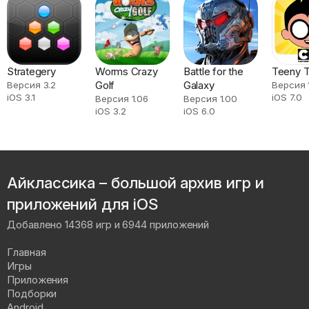
Strategery
Worms Crazy
Battle for the
Teeny T
Golf
Galaxy
Версия 3.2
Версия 1
iOS 3.1
iOS 7.0
Версия 1.06
Версия 1.00
iOS 3.2
iOS 6.0
Айклассика – большой архив игр и
приложений для iOS
Добавлено 14368 игр и 6944 приложений
Главная
Игры
Приложения
Подборки
Android