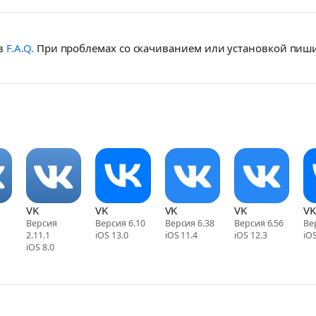
 в
F.A.Q.
При проблемах со скачиванием или установкой пиш
VK
VK
VK
VK
VK
1
Версия
Версия 6.10
Версия 6.38
Версия 6.56
Ве
2.11.1
iOS 13.0
iOS 11.4
iOS 12.3
iOS
iOS 8.0