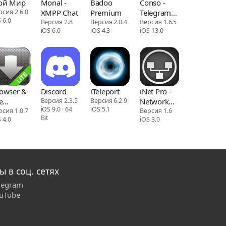
ой Мир
Monal -
Badoo
Conso -
рсия 2.6.0
XMPP Chat
Premium
Telegram
 6.0
Версия 2.8
Версия 2.0.4
Web3
Версия 1.6.5
iOS 6.0
iOS 4.3
iOS 13.0
Console
owser &
Discord
iTeleport
iNet Pro -
e
Версия 2.3.5
Версия 6.2.9
Network
iOS 9.0 · 64
iOS 5.1
nager
рсия 1.0.7
Scanner
Версия 1.6
Bit
 4.0
iOS 3.0
ы в соц. сетях
legram
uTube