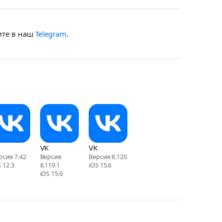
ите в наш
Telegram
.
VK
VK
рсия 7.42
Версия
Версия 8.120
 12.3
8.119.1
iOS 15.6
iOS 15.6