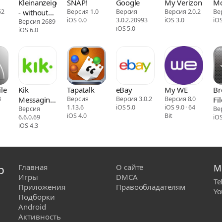
Kleinanzeigen
SNAP!
Google
My Verizon
М
52
- without
Версия 1.0
Версия
Версия 2.0.2
Ве
iOS 0.0
3.0.2.20993
iOS 3.0
iOS
eBay
Версия 2689
iOS 5.0
iOS 6.0
le
Kik
Tapatalk
eBay
My WE
Br
3
Messaging
Версия
Версия 3.0.2
Версия 8.0
Fil
1.13.6
iOS 5.0
iOS 9.0 · 64
& Chat App
Версия
Ma
Ве
iOS 4.0
Bit
6.6.0.69
iOS
iOS 4.3
р
Главная
О сайте
М
Игры
DMCA
Te
Приложения
Правообладателям
Yo
Подборки
Android
Активность