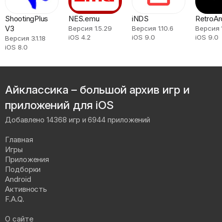
ShootingPlus
NES.emu
iNDS
RetroAr
V3
Версия 1.5.29
Версия 1.10.6
Версия 1
iOS 4.2
iOS 9.0
iOS 9.0
Версия 3.1.18
iOS 8.0
Айклассика – большой архив игр и
приложений для iOS
Добавлено 14368 игр и 6944 приложений
Главная
Игры
Приложения
Подборки
Android
Активность
F.A.Q.
О сайте