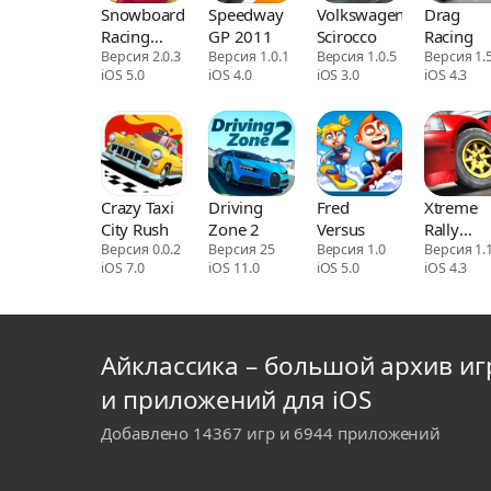
Snowboard
Speedway
Volkswagen
Drag
Racing
GP 2011
Scirocco
Racing
Games
Версия 2.0.3
Версия 1.0.1
Версия 1.0.5
Версия 1.5
iOS 5.0
iOS 4.0
iOS 3.0
iOS 4.3
Free - Top
Snowboarding
Game Apps
Crazy Taxi
Driving
Fred
Xtreme
City Rush
Zone 2
Versus
Rally
Версия 0.0.2
Версия 25
Версия 1.0
Champio
Версия 1.
iOS 7.0
iOS 11.0
iOS 5.0
iOS 4.3
Айклассика – большой архив иг
и приложений для iOS
Добавлено 14367 игр и 6944 приложений