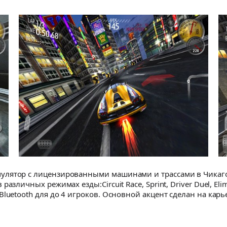
лятор с лицензированными машинами и трассами в Чикаго,
личных режимах езды:Circuit Race, Sprint, Driver Duel, Elimina
luetooth для до 4 игроков. Основной акцент сделан на карь