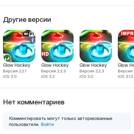
Другие версии
Glow Hockey
Glow Hockey
Glow Hockey
Glow H
Версия 2.2.1
Версия 2.2.3
Версия 2.2.3
Версия 
iOS 3.0
iOS 3.2
iOS 3.0
iOS 3.1.3
Нет комментариев
Комментировать могут только авторизованные
пользователи.
Войти