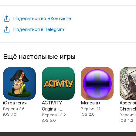
Поделиться во ВКонтакте
Поделиться в Telegram
Ещё настольные игры
iСтратегия
ACTIVITY
Mancala+
Ascensi
Original -
Chronicl
Версия 3.6
Версия 1.1
iOS 7.0
iOS 2.0
Charades and
Godslay
Версия 1.3.2
Версия 1
iOS 5.0
iOS 4.2
more